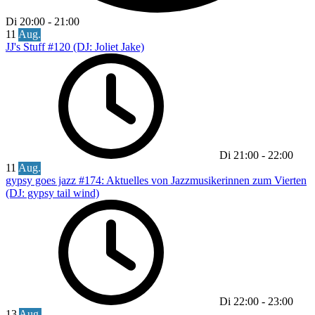
Di
20:00
-
21:00
11
Aug.
JJ's Stuff #120 (DJ: Joliet Jake)
Di
21:00
-
22:00
11
Aug.
gypsy goes jazz #174: Aktuelles von Jazzmusikerinnen zum Vierten
(DJ: gypsy tail wind)
Di
22:00
-
23:00
13
Aug.