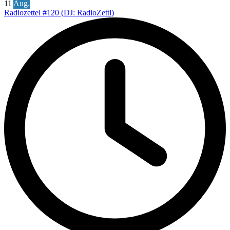
11
Aug.
Radiozettel #120 (DJ: RadioZettl)