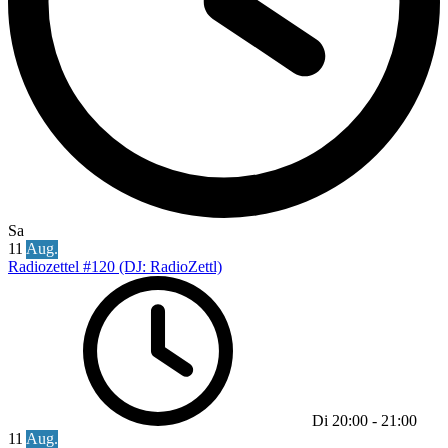
Sa
11
Aug.
Radiozettel #120 (DJ: RadioZettl)
Di
20:00
-
21:00
11
Aug.