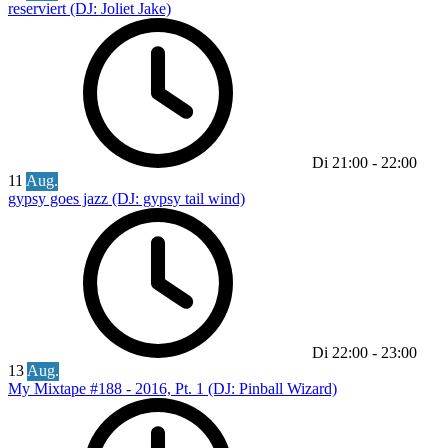
reserviert (DJ: Joliet Jake)
Di
21:00
-
22:00
11
Aug.
gypsy goes jazz (DJ: gypsy tail wind)
Di
22:00
-
23:00
13
Aug.
My Mixtape #188 - 2016, Pt. 1 (DJ: Pinball Wizard)