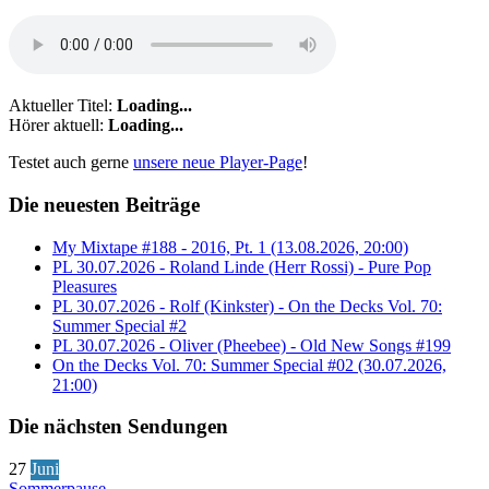
Aktueller Titel:
Loading...
Hörer aktuell:
Loading...
Testet auch gerne
unsere neue Player-Page
!
Die neuesten Beiträge
My Mixtape #188 - 2016, Pt. 1 (13.08.2026, 20:00)
PL 30.07.2026 - Roland Linde (Herr Rossi) - Pure Pop
Pleasures
PL 30.07.2026 - Rolf (Kinkster) - On the Decks Vol. 70:
Summer Special #2
PL 30.07.2026 - Oliver (Pheebee) - Old New Songs #199
On the Decks Vol. 70: Summer Special #02 (30.07.2026,
21:00)
Die nächsten Sendungen
27
Juni
Sommerpause