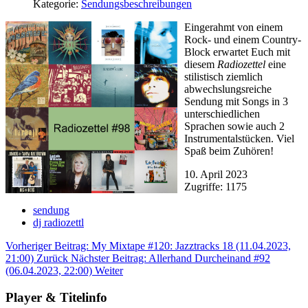
Kategorie:
Sendungsbeschreibungen
Eingerahmt von einem
Rock- und einem Country-
Block erwartet Euch mit
diesem
Radiozettel
eine
stilistisch ziemlich
abwechslungsreiche
Sendung mit Songs in 3
unterschiedlichen
Sprachen sowie auch 2
Instrumentalstücken. Viel
Spaß beim Zuhören!
10. April 2023
Zugriffe: 1175
sendung
dj radiozettl
Vorheriger Beitrag: My Mixtape #120: Jazztracks 18 (11.04.2023,
21:00)
Zurück
Nächster Beitrag: Allerhand Durcheinand #92
(06.04.2023, 22:00)
Weiter
Player & Titelinfo