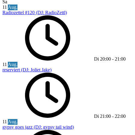
Sa
11
Aug.
Radiozettel #120 (DJ: RadioZettl)
Di
20:00
-
21:00
11
Aug.
reserviert (DJ: Joliet Jake)
Di
21:00
-
22:00
11
Aug.
gypsy goes jazz (DJ: gypsy tail wind)