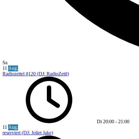
Sa
11
Aug.
Radiozettel #120 (DJ: RadioZettl)
Di
20:00
-
21:00
11
Aug.
reserviert (DJ: Joliet Jake)