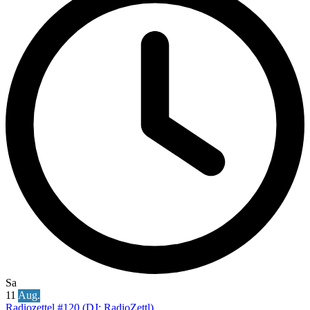
Sa
11
Aug.
Radiozettel #120 (DJ: RadioZettl)