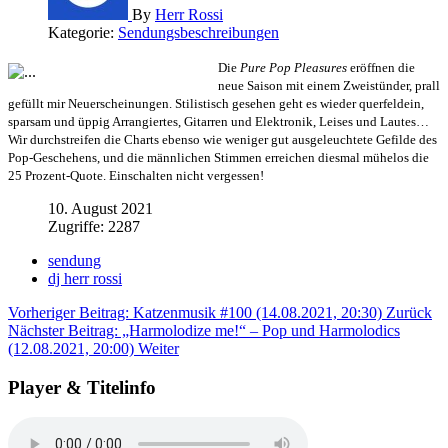
By
Herr Rossi
Kategorie:
Sendungsbeschreibungen
Die
Pure Pop Pleasures
eröffnen die
neue Saison mit einem Zweistünder, prall
gefüllt mir Neuerscheinungen. Stilistisch gesehen geht es wieder querfeldein,
sparsam und üppig Arrangiertes, Gitarren und Elektronik, Leises und Lautes…
Wir durchstreifen die Charts ebenso wie weniger gut ausgeleuchtete Gefilde des
Pop-Geschehens, und die männlichen Stimmen erreichen diesmal mühelos die
25 Prozent-Quote. Einschalten nicht vergessen!
10. August 2021
Zugriffe: 2287
sendung
dj herr rossi
Vorheriger Beitrag: Katzenmusik #100 (14.08.2021, 20:30)
Zurück
Nächster Beitrag: „Harmolodize me!“ – Pop und Harmolodics
(12.08.2021, 20:00)
Weiter
Player & Titelinfo