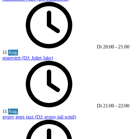
Di
20:00
-
21:00
11
Aug.
reserviert (DJ: Joliet Jake)
Di
21:00
-
22:00
11
Aug.
gypsy goes jazz (DJ: gypsy tail wind)