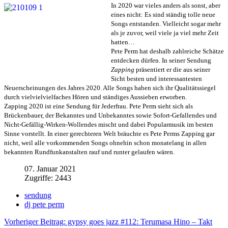
In 2020 war vieles anders als sonst, aber
eines nicht: Es sind ständig tolle neue
Songs entstanden. Vielleicht sogar mehr
als je zuvor, weil viele ja viel mehr Zeit
hatten…
Pete Perm hat deshalb zahlreiche Schätze
entdecken dürfen. In seiner Sendung
Zapping
präsentiert er die aus seiner
Sicht besten und interessantesten
Neuerscheinungen des Jahres 2020. Alle Songs haben sich ihr Qualitätssiegel
durch vielvielvielfaches Hören und ständiges Aussieben erworben.
Zapping 2020 ist eine Sendung für Jederfrau. Pete Perm sieht sich als
Brückenbauer, der Bekanntes und Unbekanntes sowie Sofort-Gefallendes und
Nicht-Gefällig-Wirken-Wollendes mischt und dabei Popularmusik im besten
Sinne vorstellt. In einer gerechteren Welt bräuchte es Pete Perms Zapping gar
nicht, weil alle vorkommenden Songs ohnehin schon monatelang in allen
bekannten Rundfunkanstalten rauf und runter gelaufen wären.
07. Januar 2021
Zugriffe: 2443
sendung
dj pete perm
Vorheriger Beitrag: gypsy goes jazz #112: Terumasa Hino – Takt