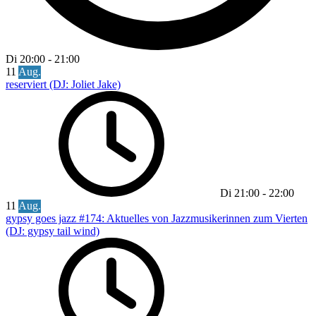
Di
20:00
-
21:00
11
Aug.
reserviert (DJ: Joliet Jake)
Di
21:00
-
22:00
11
Aug.
gypsy goes jazz #174: Aktuelles von Jazzmusikerinnen zum Vierten
(DJ: gypsy tail wind)