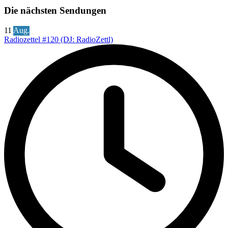
Die nächsten Sendungen
11
Aug.
Radiozettel #120 (DJ: RadioZettl)