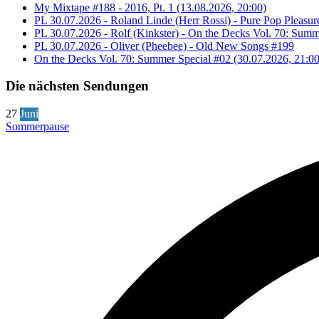
My Mixtape #188 - 2016, Pt. 1 (13.08.2026, 20:00)
PL 30.07.2026 - Roland Linde (Herr Rossi) - Pure Pop Pleasur
PL 30.07.2026 - Rolf (Kinkster) - On the Decks Vol. 70: Summ
PL 30.07.2026 - Oliver (Pheebee) - Old New Songs #199
On the Decks Vol. 70: Summer Special #02 (30.07.2026, 21:00
Die nächsten Sendungen
27
Juni
Sommerpause