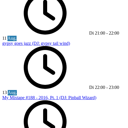
Di
21:00
-
22:00
11
Aug.
gypsy goes jazz (DJ: gypsy tail wind)
Di
22:00
-
23:00
13
Aug.
My Mixtape #188 - 2016, Pt. 1 (DJ: Pinball Wizard)