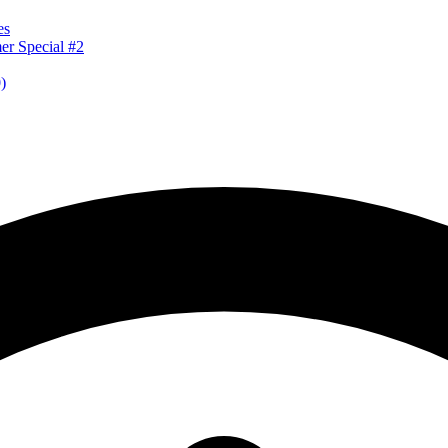
es
er Special #2
)