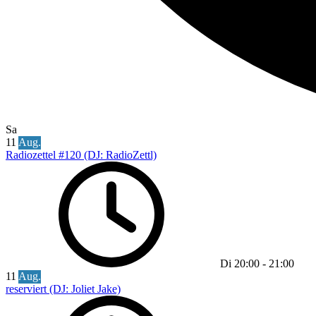
Sa
11
Aug.
Radiozettel #120 (DJ: RadioZettl)
Di
20:00
-
21:00
11
Aug.
reserviert (DJ: Joliet Jake)