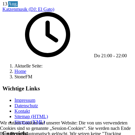
13
Aug.
Katzenmusik (DJ: El Gato)
Do
21:00
-
22:00
Aktuelle Seite:
Home
StoneFM
Wichtige Links
Impressum
Datenschutz
Kontakt
Sitemap (HTML)
Sitemap (XML)
Wir nutzen Cookies auf unserer Website: Die von uns verwendeten
Cookies sind so genannte „Session-Cookies“. Sie werden nach Ende
Copyright
Ihres Besuchs automatisch gelöscht. Wir setzen keine "Tracking