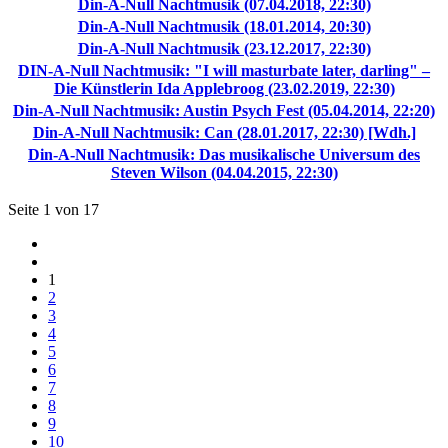
Din-A-Null Nachtmusik (07.04.2018, 22:30)
Din-A-Null Nachtmusik (18.01.2014, 20:30)
Din-A-Null Nachtmusik (23.12.2017, 22:30)
DIN-A-Null Nachtmusik: "I will masturbate later, darling" –
Die Künstlerin Ida Applebroog (23.02.2019, 22:30)
Din-A-Null Nachtmusik: Austin Psych Fest (05.04.2014, 22:20)
Din-A-Null Nachtmusik: Can (28.01.2017, 22:30) [Wdh.]
Din-A-Null Nachtmusik: Das musikalische Universum des
Steven Wilson (04.04.2015, 22:30)
Seite 1 von 17
1
2
3
4
5
6
7
8
9
10