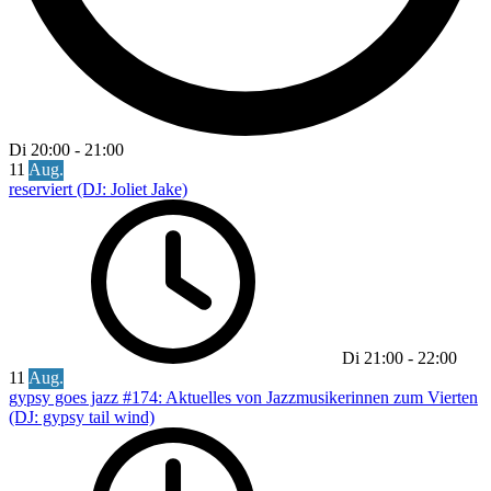
Di
20:00
-
21:00
11
Aug.
reserviert (DJ: Joliet Jake)
Di
21:00
-
22:00
11
Aug.
gypsy goes jazz #174: Aktuelles von Jazzmusikerinnen zum Vierten
(DJ: gypsy tail wind)