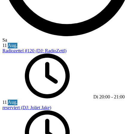
Sa
11
Aug.
Radiozettel #120 (DJ: RadioZettl)
Di
20:00
-
21:00
11
Aug.
reserviert (DJ: Joliet Jake)