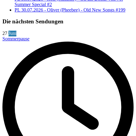
Summer Special #2
PL 30.07.2026 - Oliver (Pheebee) - Old New Songs #199
Die nächsten Sendungen
27
Juni
Sommerpause