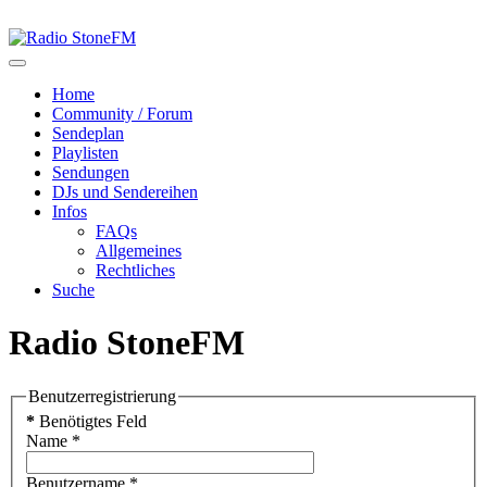
Home
Community / Forum
Sendeplan
Playlisten
Sendungen
DJs und Sendereihen
Infos
FAQs
Allgemeines
Rechtliches
Suche
Radio StoneFM
Benutzerregistrierung
*
Benötigtes Feld
Name
*
Benutzername
*