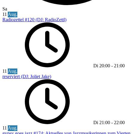
Sa
11
Aug.
Radiozettel #120 (DJ: RadioZettl)
Di
20:00
-
21:00
11
Aug.
reserviert (DJ: Joliet Jake)
Di
21:00
-
22:00
11
Aug.
gypsy goes jazz #174: Aktuelles von Jazzmusikerinnen zum Vierten