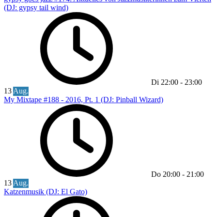
(DJ: gypsy tail wind)
Di
22:00
-
23:00
13
Aug.
My Mixtape #188 - 2016, Pt. 1 (DJ: Pinball Wizard)
Do
20:00
-
21:00
13
Aug.
Katzenmusik (DJ: El Gato)