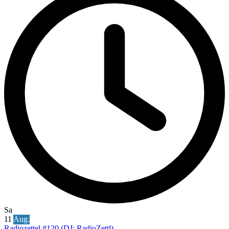
Sa
11
Aug.
Radiozettel #120 (DJ: RadioZettl)