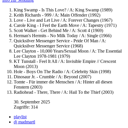
Info zur Sendung
King Swamp - Is This Love? / A: King Swamp (1989)
Keith Richards - 999 / A: Main Offender (1992)
Love - Live and Let Live / A: Forever Changes (1967)
Carole King - I Feel the Earth Move / A: Tapestry (1971)
Scott Walker - Get Behind Me / A: Scott 4 (1969)
Herman's Hermits - No Milk Today / A: Single (1966)
Quicksilver Messenger Service - Pride Of Man / A:
Quicksilver Messenger Service (1968)
Lee Clayton - 10,000 Years/Sexual Moon / A: The Essential
Lee Clayton 1978-1981 (1979)
KT Tunstall - Feel It All / A: Invisible Empire // Crescent
Moon (2013)
Hole - Boys On The Radio / A: Celebrity Skin (1998)
Dinosaur Jr. - Crumble / A: Beyond (2007)
Tomte - Für immer die Menschen / A: Hinter all diesen
Fenstern (2003)
Radiohead - There, There / A: Hail To the Thief (2003)
30. September 2025
Zugriffe: 314
playlist
dj madmartl