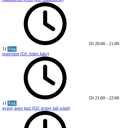
Di
20:00
-
21:00
11
Aug.
reserviert (DJ: Joliet Jake)
Di
21:00
-
22:00
11
Aug.
gypsy goes jazz (DJ: gypsy tail wind)