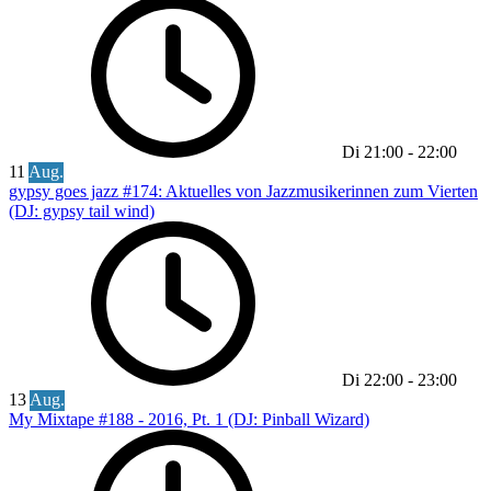
Di
21:00
-
22:00
11
Aug.
gypsy goes jazz #174: Aktuelles von Jazzmusikerinnen zum Vierten
(DJ: gypsy tail wind)
Di
22:00
-
23:00
13
Aug.
My Mixtape #188 - 2016, Pt. 1 (DJ: Pinball Wizard)