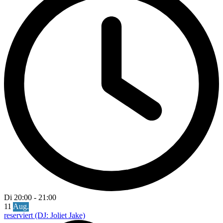
Di
20:00
-
21:00
11
Aug.
reserviert (DJ: Joliet Jake)