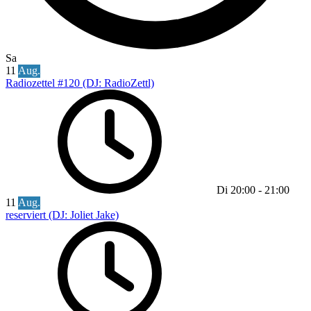
Sa
11
Aug.
Radiozettel #120 (DJ: RadioZettl)
Di
20:00
-
21:00
11
Aug.
reserviert (DJ: Joliet Jake)