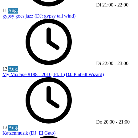
Di
21:00
-
22:00
11
Aug.
gypsy goes jazz (DJ: gypsy tail wind)
Di
22:00
-
23:00
13
Aug.
My Mixtape #188 - 2016, Pt. 1 (DJ: Pinball Wizard)
Do
20:00
-
21:00
13
Aug.
Katzenmusik (DJ: El Gato)