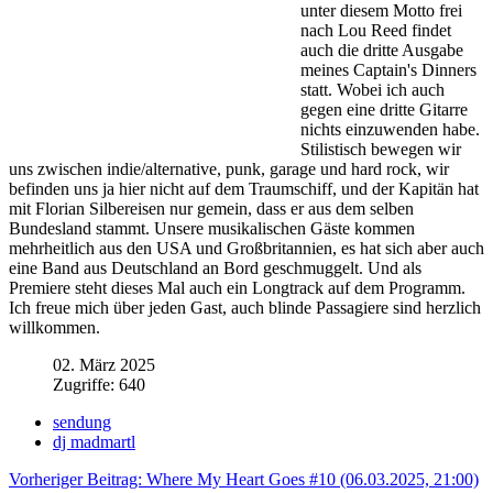
unter diesem Motto frei
nach Lou Reed findet
auch die dritte Ausgabe
meines Captain's Dinners
statt. Wobei ich auch
gegen eine dritte Gitarre
nichts einzuwenden habe.
Stilistisch bewegen wir
uns zwischen indie/alternative, punk, garage und hard rock, wir
befinden uns ja hier nicht auf dem Traumschiff, und der Kapitän hat
mit Florian Silbereisen nur gemein, dass er aus dem selben
Bundesland stammt. Unsere musikalischen Gäste kommen
mehrheitlich aus den USA und Großbritannien, es hat sich aber auch
eine Band aus Deutschland an Bord geschmuggelt. Und als
Premiere steht dieses Mal auch ein Longtrack auf dem Programm.
Ich freue mich über jeden Gast, auch blinde Passagiere sind herzlich
willkommen.
02. März 2025
Zugriffe: 640
sendung
dj madmartl
Vorheriger Beitrag: Where My Heart Goes #10 (06.03.2025, 21:00)