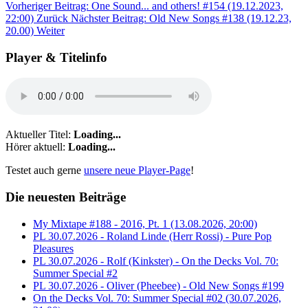
Vorheriger Beitrag: One Sound... and others! #154 (19.12.2023,
22:00)
Zurück
Nächster Beitrag: Old New Songs #138 (19.12.23,
20.00)
Weiter
Player & Titelinfo
Aktueller Titel:
Loading...
Hörer aktuell:
Loading...
Testet auch gerne
unsere neue Player-Page
!
Die neuesten Beiträge
My Mixtape #188 - 2016, Pt. 1 (13.08.2026, 20:00)
PL 30.07.2026 - Roland Linde (Herr Rossi) - Pure Pop
Pleasures
PL 30.07.2026 - Rolf (Kinkster) - On the Decks Vol. 70:
Summer Special #2
PL 30.07.2026 - Oliver (Pheebee) - Old New Songs #199
On the Decks Vol. 70: Summer Special #02 (30.07.2026,