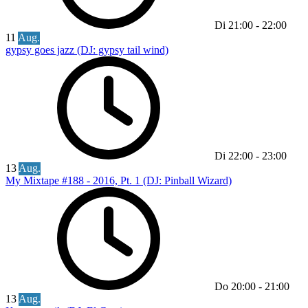
Di
21:00
-
22:00
11
Aug.
gypsy goes jazz (DJ: gypsy tail wind)
Di
22:00
-
23:00
13
Aug.
My Mixtape #188 - 2016, Pt. 1 (DJ: Pinball Wizard)
Do
20:00
-
21:00
13
Aug.