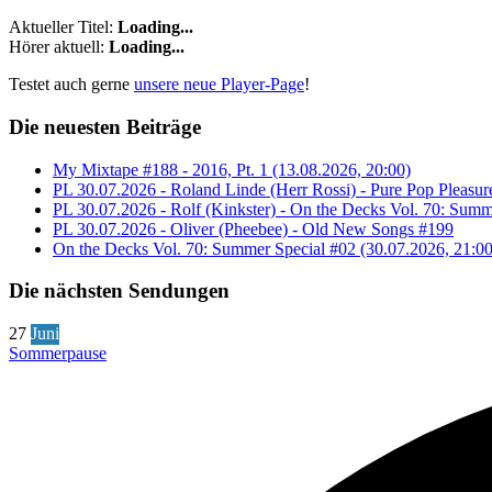
Aktueller Titel:
Loading...
Hörer aktuell:
Loading...
Testet auch gerne
unsere neue Player-Page
!
Die neuesten Beiträge
My Mixtape #188 - 2016, Pt. 1 (13.08.2026, 20:00)
PL 30.07.2026 - Roland Linde (Herr Rossi) - Pure Pop Pleasur
PL 30.07.2026 - Rolf (Kinkster) - On the Decks Vol. 70: Summ
PL 30.07.2026 - Oliver (Pheebee) - Old New Songs #199
On the Decks Vol. 70: Summer Special #02 (30.07.2026, 21:00
Die nächsten Sendungen
27
Juni
Sommerpause