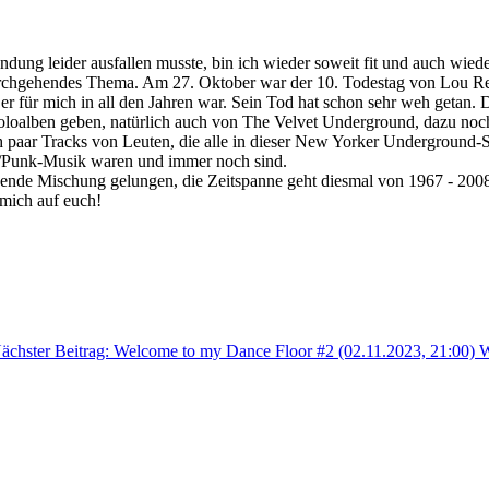
ng leider ausfallen musste, bin ich wieder soweit fit und auch wieder
rchgehendes Thema. Am 27. Oktober war der 10. Todestag von Lou Ree
 er für mich in all den Jahren war. Sein Tod hat schon sehr weh getan.
oloalben geben, natürlich auch von The Velvet Underground, dazu noc
ch paar Tracks von Leuten, die alle in dieser New Yorker Underground-
k/Punk-Musik waren und immer noch sind.
nnende Mischung gelungen, die Zeitspanne geht diesmal von 1967 - 2008.
mich auf euch!
ächster Beitrag: Welcome to my Dance Floor #2 (02.11.2023, 21:00)
W