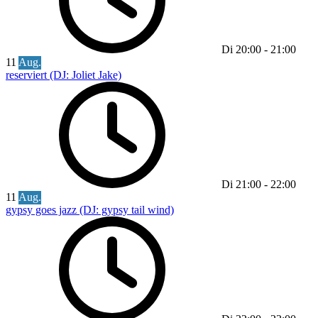
Di
20:00
-
21:00
11
Aug.
reserviert (DJ: Joliet Jake)
Di
21:00
-
22:00
11
Aug.
gypsy goes jazz (DJ: gypsy tail wind)