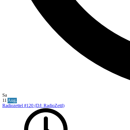
Sa
11
Aug.
Radiozettel #120 (DJ: RadioZettl)