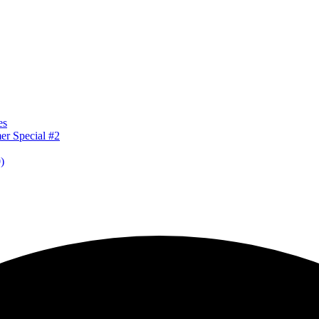
es
er Special #2
)