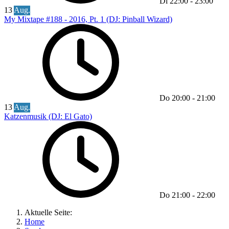
Di
22:00
-
23:00
13
Aug.
My Mixtape #188 - 2016, Pt. 1 (DJ: Pinball Wizard)
Do
20:00
-
21:00
13
Aug.
Katzenmusik (DJ: El Gato)
Do
21:00
-
22:00
Aktuelle Seite:
Home