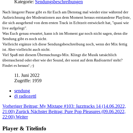
Kategorie:
Sendungsbeschreibungen
Nach längerer Pause gibt es für Euch am Dienstag mal wieder eine während der
Aufzeichnung der Moderationen aus dem Moment heraus entstandene Playliste,
die sich ausgehend von dem ersten Track in Echtzeit entwickelt hat, "quasi wie
live aufgelegt".
Was Euch genau erwartet, kann ich im Moment gar noch nicht sagen, denn die
Sendung gibt es noch nicht.
Vielleicht ergänze ich diese Sendungsbeschreibung noch, wenn der Mix fertig
ist. Aber vielleicht auch nicht.
Viel Spaß mit diesem Überraschungs-Mix. Klingt die Musik tatsächlich
überraschend oder eher wie der Sound, der sonst auf dem
Radiozettel
steht?
Findet es heraus! ;-)
11. Juni 2022
Zugriffe: 1959
sendung
dj radiozettl
Vorheriger Beitrag: My Mixtape #103: Jazztracks 14 (14.06.2022,
21:00)
Zurück
Nächster Beitrag: Pure Pop Pleasures (09.06.2022,
22:00)
Weiter
Player & Titelinfo