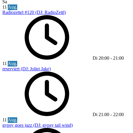
Sa
11
Aug.
Radiozettel #120 (DJ: RadioZettl)
Di
20:00
-
21:00
11
Aug.
reserviert (DJ: Joliet Jake)
Di
21:00
-
22:00
11
Aug.
gypsy goes jazz (DJ: gypsy tail wind)