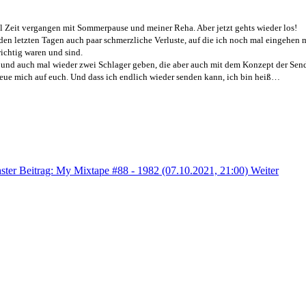
el Zeit vergangen mit Sommerpause und meiner Reha. Aber jetzt gehts wieder los!
 den letzten Tagen auch paar schmerzliche Verluste, auf die ich noch mal eingehen m
wichtig waren und sind.
ock und auch mal wieder zwei Schlager geben, die aber auch mit dem Konzept der Se
reue mich auf euch. Und dass ich endlich wieder senden kann, ich bin heiß…
ster Beitrag: My Mixtape #88 - 1982 (07.10.2021, 21:00)
Weiter