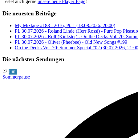
Testet auch gerne
unsere neue Player-Page
!
Die neuesten Beiträge
My Mixtape #188 - 2016, Pt. 1 (13.08.2026, 20:00)
PL 30.07.2026 - Roland Linde (Herr Rossi) - Pure Pop Pleasur
PL 30.07.2026 - Rolf (Kinkster) - On the Decks Vol. 70: Summ
PL 30.07.2026 - Oliver (Pheebee) - Old New Songs #199
On the Decks Vol. 70: Summer Special #02 (30.07.2026, 21:00
Die nächsten Sendungen
27
Juni
Sommerpause