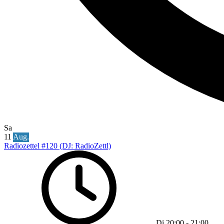
Sa
11
Aug.
Radiozettel #120 (DJ: RadioZettl)
Di
20:00
-
21:00