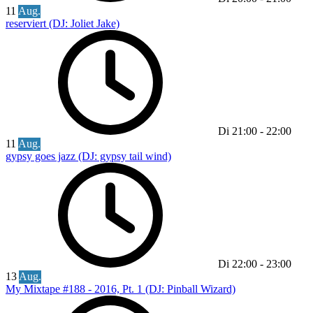
11
Aug.
reserviert (DJ: Joliet Jake)
Di
21:00
-
22:00
11
Aug.
gypsy goes jazz (DJ: gypsy tail wind)
Di
22:00
-
23:00
13
Aug.
My Mixtape #188 - 2016, Pt. 1 (DJ: Pinball Wizard)