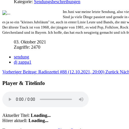
Kategorie:
Sendungsbeschreibungen
Im Juni war meine letzte Sendung, also vi
Sind ja viele Dinge passiert und gerade in
es ja so ein "kleines Jubiläum" ist, auch in erster Linie Leute und Bands, die mir 
Der älteste Track ist von 1968, der jüngste von 1981, es wird Pop, Folklore, R
Griechenland und in Bayern. Ich hoffe, das hat euch neugierig gemacht und ich f
03. Oktober 2021
Zugriffe: 2470
sendung
dj zappa1
Vorheriger Beitrag: Radiozettel #88 (12.10.2021, 20:00)
Zurück
Näch
Player & Titelinfo
Aktueller Titel:
Loading...
Hörer aktuell:
Loading...