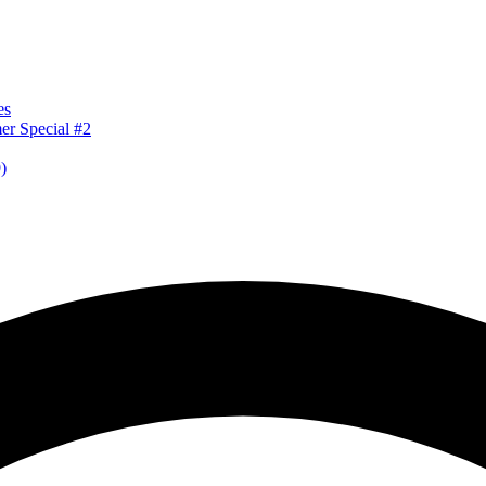
es
er Special #2
)