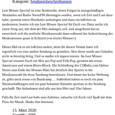
Kategorie:
Sendungsbeschreibungen
Last Minute Special
ist eine Sendereihe, deren Folgen in unregelmäßigen
Abständen auf Radio StoneFM übertragen werden; wenn ich Zeit und Lust dazu
habe, spontan einen Musikmix aufzulegen und dazu ein bißchen zu
moderieren, bereite ich ein
Last Minute Special
für Euch vor. Dazu suche ich
einen Song aus, mit dem der Mix anfangen soll, und ausgehend davon
entwickelt sich die restliche Musikauswahl dann während der Aufzeichnung der
Moderationen quasi in Echtzeit (»in letzter Minute«).
Dieses Mal ist es ein bißchen anders, denn für diesen Termin hatte ich
eigentlich vor, eine andere Sendung zu gestalten. Aber diese wurde aus Gründen
nicht rechtzeitig fertig. Und so mußte ich improvisieren: Im
Last Minute
Special
erwartet Euch ein Mix aus Pop und Folk-Pop, gewürzt mit etwas
Americana und einem Blues-Block. Die Schließung des CDBaby.com Online
Stores zum Ende des Monats März hat deutlich ihre Spuren in der
Musikauswahl für diese Sendung hinterlassen. Und damit das keine Werbung
ist, gibts auch etwas von Bandcamp.… Außerdem haben es noch ein paar
Neuanschaffungen und ein paar bekannte Künstler spontan in die Sendung
geschafft. Die Aufnahmen sind alle aus den 00er und 10er Jahren.
Falls Ihr Zeit und Lust habt zum Zuhören, wünsche ich Euch viel Spaß mit dem
Flow der Musik. Danke fürs Interesse.
13. März 2020
Zugriffe: 3086