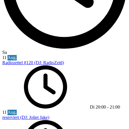
Sa
11
Aug.
Radiozettel #120 (DJ: RadioZettl)
Di
20:00
-
21:00
11
Aug.
reserviert (DJ: Joliet Jake)