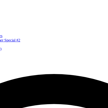
es
er Special #2
)