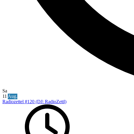
Sa
11
Aug.
Radiozettel #120 (DJ: RadioZettl)