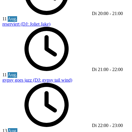
Di
20:00
-
21:00
11
Aug.
reserviert (DJ: Joliet Jake)
Di
21:00
-
22:00
11
Aug.
gypsy goes jazz (DJ: gypsy tail wind)
Di
22:00
-
23:00
13
Aug.