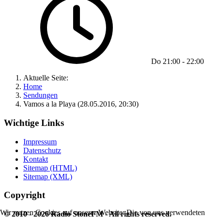
Do
21:00
-
22:00
Aktuelle Seite:
Home
Sendungen
Vamos a la Playa (28.05.2016, 20:30)
Wichtige Links
Impressum
Datenschutz
Kontakt
Sitemap (HTML)
Sitemap (XML)
Copyright
Wir nutzen Cookies auf unserer Website: Die von uns verwendeten
© 2010 - 2026 Radio StoneFM - All rights reserved.