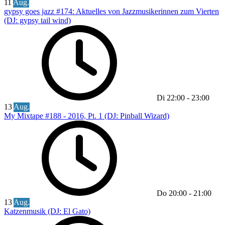
11
Aug.
gypsy goes jazz #174: Aktuelles von Jazzmusikerinnen zum Vierten
(DJ: gypsy tail wind)
Di
22:00
-
23:00
13
Aug.
My Mixtape #188 - 2016, Pt. 1 (DJ: Pinball Wizard)
Do
20:00
-
21:00
13
Aug.
Katzenmusik (DJ: El Gato)