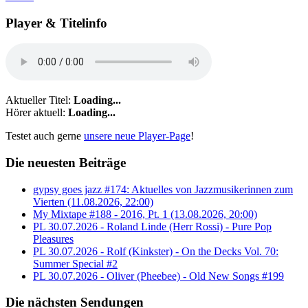
Player & Titelinfo
Aktueller Titel:
Loading...
Hörer aktuell:
Loading...
Testet auch gerne
unsere neue Player-Page
!
Die neuesten Beiträge
gypsy goes jazz #174: Aktuelles von Jazzmusikerinnen zum
Vierten (11.08.2026, 22:00)
My Mixtape #188 - 2016, Pt. 1 (13.08.2026, 20:00)
PL 30.07.2026 - Roland Linde (Herr Rossi) - Pure Pop
Pleasures
PL 30.07.2026 - Rolf (Kinkster) - On the Decks Vol. 70:
Summer Special #2
PL 30.07.2026 - Oliver (Pheebee) - Old New Songs #199
Die nächsten Sendungen