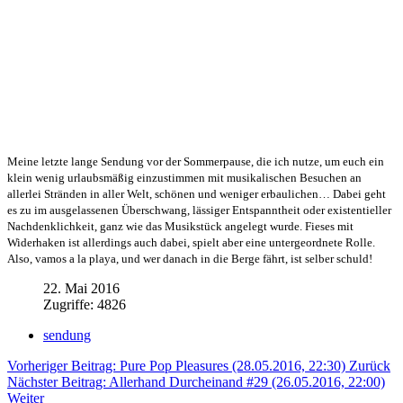
Meine letzte lange Sendung vor der Sommerpause, die ich nutze, um euch ein
klein wenig urlaubsmäßig einzustimmen mit musikalischen Besuchen an
allerlei Stränden in aller Welt, schönen und weniger erbaulichen… Dabei geht
es zu im ausgelassenen Überschwang, lässiger Entspanntheit oder existentieller
Nachdenklichkeit, ganz wie das Musikstück angelegt wurde. Fieses mit
Widerhaken ist allerdings auch dabei, spielt aber eine untergeordnete Rolle.
Also, vamos a la playa, und wer danach in die Berge fährt, ist selber schuld!
22. Mai 2016
Zugriffe: 4826
sendung
Vorheriger Beitrag: Pure Pop Pleasures (28.05.2016, 22:30)
Zurück
Nächster Beitrag: Allerhand Durcheinand #29 (26.05.2016, 22:00)
Weiter