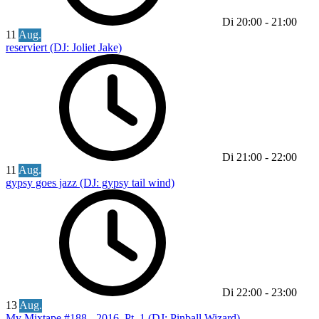
Di
20:00
-
21:00
11
Aug.
reserviert (DJ: Joliet Jake)
Di
21:00
-
22:00
11
Aug.
gypsy goes jazz (DJ: gypsy tail wind)
Di
22:00
-
23:00
13
Aug.
My Mixtape #188 - 2016, Pt. 1 (DJ: Pinball Wizard)