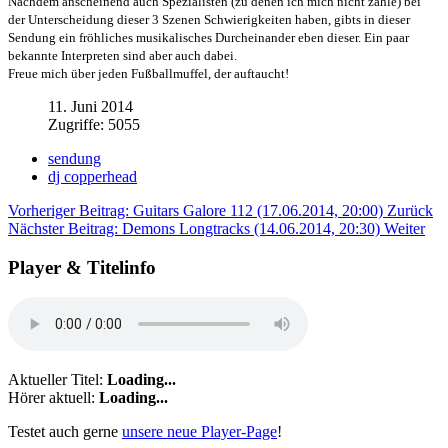
Nachdem anscheinend auch Spezialisten (zu denen ich mich nicht zähle) bei
der Unterscheidung dieser 3 Szenen Schwierigkeiten haben, gibts in dieser
Sendung ein fröhliches musikalisches Durcheinander eben dieser. Ein paar
bekannte Interpreten sind aber auch dabei.
Freue mich über jeden Fußballmuffel, der auftaucht!
11. Juni 2014
Zugriffe: 5055
sendung
dj copperhead
Vorheriger Beitrag: Guitars Galore 112 (17.06.2014, 20:00)
Zurück
Nächster Beitrag: Demons Longtracks (14.06.2014, 20:30)
Weiter
Player & Titelinfo
Aktueller Titel:
Loading...
Hörer aktuell:
Loading...
Testet auch gerne
unsere neue Player-Page
!