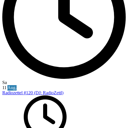
Sa
11
Aug.
Radiozettel #120 (DJ: RadioZettl)