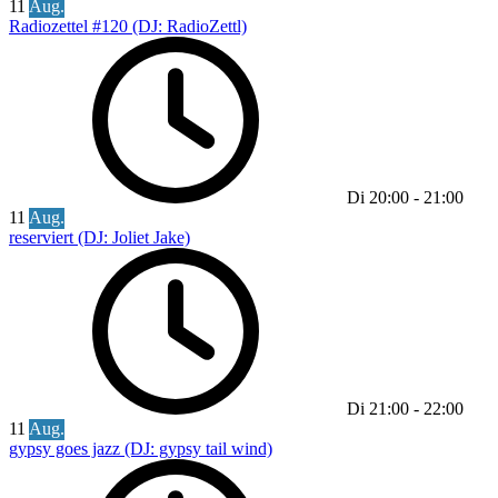
11
Aug.
Radiozettel #120 (DJ: RadioZettl)
Di
20:00
-
21:00
11
Aug.
reserviert (DJ: Joliet Jake)
Di
21:00
-
22:00
11
Aug.
gypsy goes jazz (DJ: gypsy tail wind)