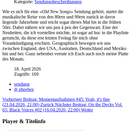
Kategorie:
Sendungsbeschreibungen
Wie es sich für eine
«
Old New Songs
»
Sendung gehört, startet die
musikalische Reise von den 80ern und 90ern zurück in davor
liegende Jahrzehnte und reicht sogar dieses Mal bis in die frühen
50er. Dabei nähern wir uns peu à peu der Gegenwart. Eine der
Neuheiten, die ich vorstellen möchte, ist sogar ad hoc in die Playliste
gerutscht, da diese erst letzten Freitag für mich ohne
Vorankündigung erschien. Geographisch bewegen wir uns
zwischen England, den USA, Australien, Deutschland und Mexiko
hin und her. Ganz nebenbei verrate ich Euch auch noch meine Platte
des Monats.
18. April 2026
Zugriffe: 169
sendung
dj pheebee
Vorheriger Beitrag: Momentaufnahmen #45: Yeah, it's fine
(21.04.2026, 21:00)
Zurück
Nächster Beitrag: On the Decks Vol.
65: Black Voices #02 (16.04.2026, 22:00)
Weiter
Player & Titelinfo