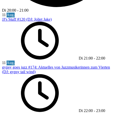
Di
20:00
-
21:00
11
Aug.
JJ's Stuff #120 (DJ: Joliet Jake)
Di
21:00
-
22:00
11
Aug.
gypsy goes jazz #174: Aktuelles von Jazzmusikerinnen zum Vierten
(DJ: gypsy tail wind)
Di
22:00
-
23:00