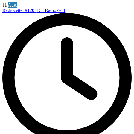
11
Aug.
Radiozettel #120 (DJ: RadioZettl)