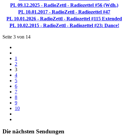
PL 09.12.2025 - RadioZettl - Radiozettel #56 (Wdh.)
PL 10.01.2017 - RadioZettl - Radiozettel #47
PL 10.01.2026 - RadioZettl - Radiozettel #115 Extended
PL 10.02.2015 - RadioZettl - Radiozettel #23: Dance!
Seite 3 von 14
1
2
3
4
5
6
7
8
9
10
Die nächsten Sendungen