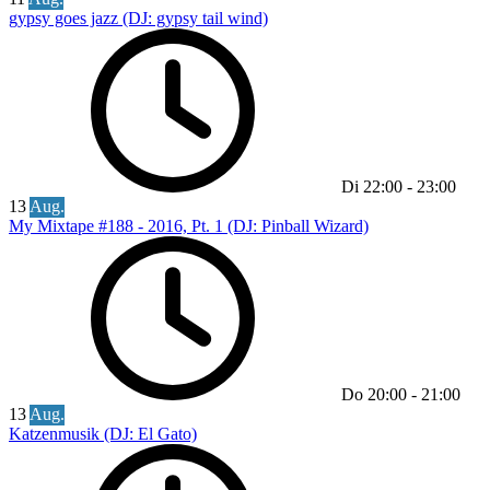
gypsy goes jazz (DJ: gypsy tail wind)
Di
22:00
-
23:00
13
Aug.
My Mixtape #188 - 2016, Pt. 1 (DJ: Pinball Wizard)
Do
20:00
-
21:00
13
Aug.
Katzenmusik (DJ: El Gato)